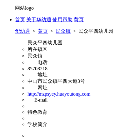
网站logo
首页
关于华幼通
使用帮助
黄页
华幼通
>
黄页
>
民众镇
>
民众平四幼儿园
民众平四幼儿园
所在镇区：
民众镇
电话：
85708218
地址：
中山市民众镇平四大道3号
网址：
http://mzpsyey.huayoutong.com
E-mail：
特色教育：
学校简介：